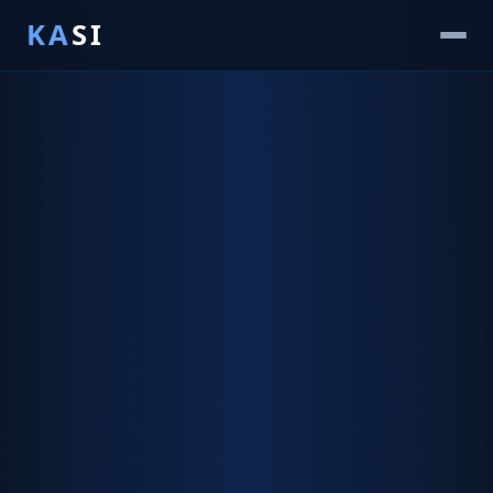
KA
SI