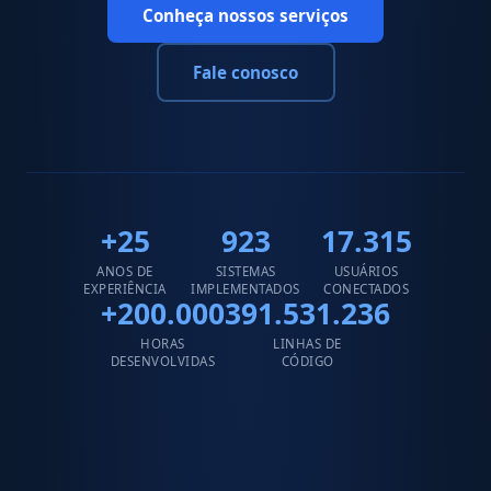
Conheça nossos serviços
Fale conosco
+25
923
17.315
ANOS DE
SISTEMAS
USUÁRIOS
EXPERIÊNCIA
IMPLEMENTADOS
CONECTADOS
+200.000
391.531.236
HORAS
LINHAS DE
DESENVOLVIDAS
CÓDIGO